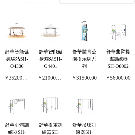
舒華智能健
舒華智能健
舒華體育公
舒華曲臂提
身驛站SH-
身驛站SH-
園提示牌系
膝訓練器
O4300
O4401
列
SH-O8002
352000.00
210000.00
31500.00
56000.00
￥
￥
￥
￥
舒華引體訓
舒華提重訓
舒華吊環訓
練器SH-
練器SH-
練器SH-