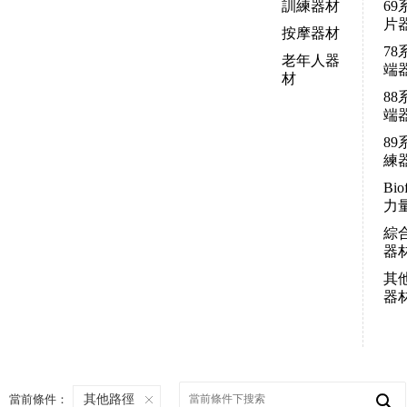
訓練器材
69
片
按摩器材
78
老年人器
端
材
88
端
89
練
Bio
力
綜
器
其
器
當前條件：
其他路徑