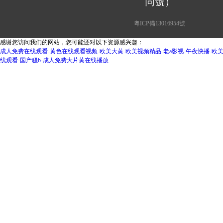
同號）
粵ICP備13016954號
感谢您访问我们的网站，您可能还对以下资源感兴趣：
成人免费在线观看-黄色在线观看视频-欧美大黄-欧美视频精品-老a影视-午夜快播-欧
线观看-国产骚b-成人免费大片黄在线播放