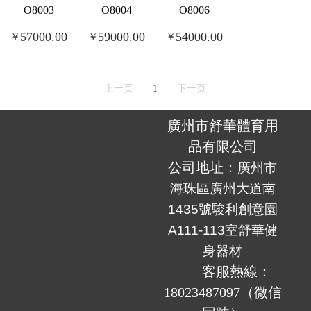
O8003
O8004
O8006
57000.00
59000.00
54000.00
￥
￥
￥
上一页
1
下一页
廣州市舒華體育用
品有限公司
公司地址：
廣州市
海珠區廣州大道南
1435號駿利創意園
A111-113室舒華
健
身器材
	客服熱線：
18023487097（微信