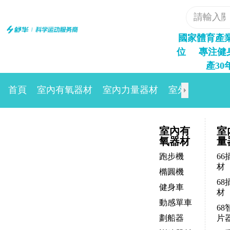
國家體育產
位     
專注健
產30
首頁
室內有氧器材
室內力量器材
室外路徑
場
室內有
室
氧器材
量
跑步機
66
材
橢圓機
68
健身車
材
動感單車
68
劃船器
片