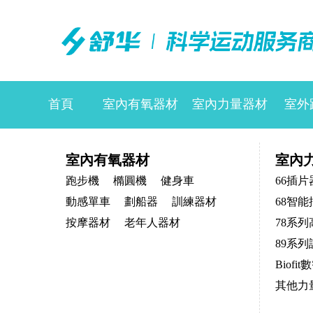
首頁
室內有氧器材
室內力量器材
室外
室內有氧器材
室內
跑步機
橢圓機
健身車
66插片
動感單車
劃船器
訓練器材
68智
按摩器材
老年人器材
78系
89系
Biof
其他力