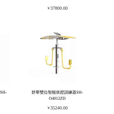
37800.00
￥
H-
舒華雙位智能坐蹬訓練器SH-
O4012ZD
35240.00
￥