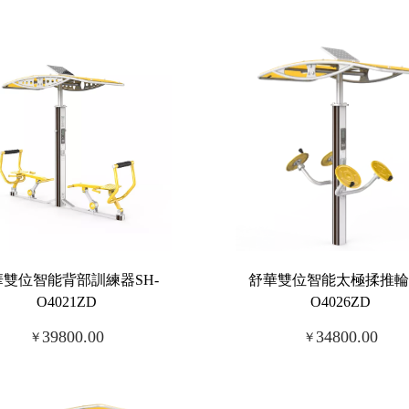
華雙位智能背部訓練器SH-
舒華雙位智能太極揉推輪S
O4021ZD
O4026ZD
39800.00
34800.00
￥
￥