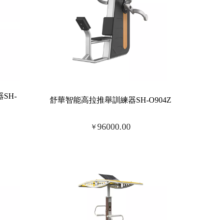
SH-
舒華智能高拉推舉訓練器SH-O904Z
96000.00
￥