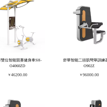
華雙位智能競賽健身車SH-
舒華智能二頭肌彎舉訓練器
O4060ZD
O902Z
46200.00
96000.00
￥
￥