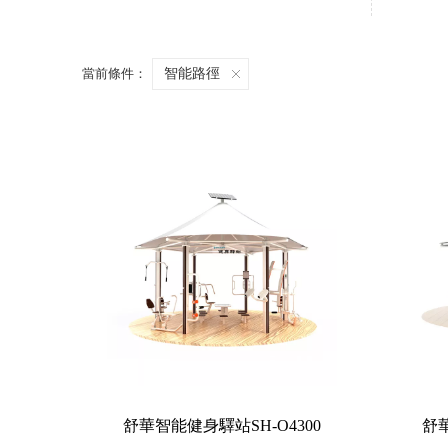
當前條件：
智能路徑
舒華智能健身驛站SH-O4300
舒華