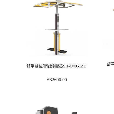
舒
舒華雙位智能鐘擺器SH-O4051ZD
32600.00
￥