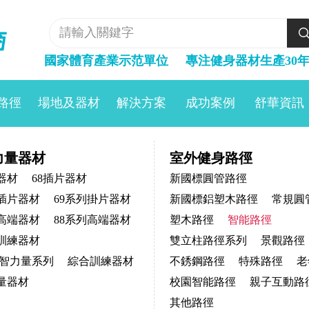
國家體育產業示范單位     
專注健身器材生產30
路徑
場地及器材
解決方案
成功案例
舒華資訊
力量器材
室外健身路徑
器材
68插片器材
新國標圓管路徑
能插片器材
69系列掛片器材
新國標鋁塑木路徑
常規圓
列高端器材
88系列高端器材
塑木路徑
智能路徑
列訓練器材
雙立柱路徑系列
景觀路徑
it數智力量系列
綜合訓練器材
不銹鋼路徑
特殊路徑
老
量器材
校園智能路徑
親子互動路
其他路徑