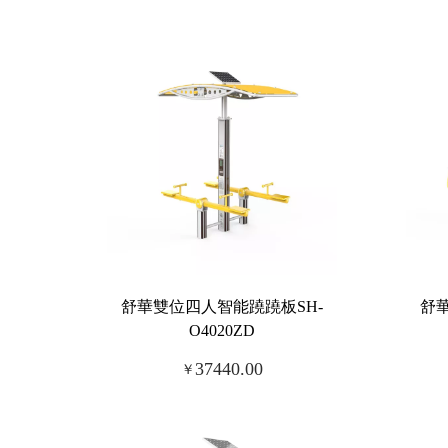
舒華雙位四人智能蹺蹺板SH-
舒
O4020ZD
37440.00
￥