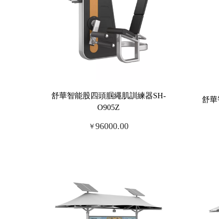
舒華智能股四頭腘繩肌訓練器SH-
舒華
O905Z
96000.00
￥