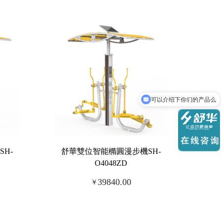
可以介绍下你们的产品么
H-
舒華雙位智能橢圓漫步機SH-
O4048ZD
39840.00
￥