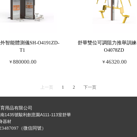
外智能體測儀SH-O4191ZD-
舒華雙位可調阻力推舉訓練器
T1
O4078ZD
880000.00
46320.00
￥
￥
上一页
1
2
下一页
體育用品有限公司
435號駿利創意園A111-113室舒華
身器材
23487097（微信同號）