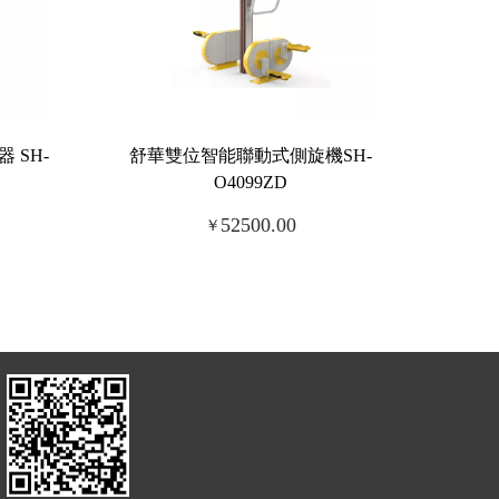
 SH-
舒華雙位智能聯動式側旋機SH-
O4099ZD
52500.00
￥