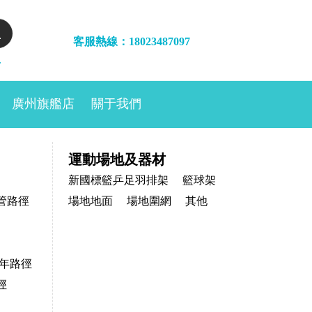
客服熱線：18023487097
年
廣州旗艦店
關于我們
運動場地及器材
新國標籃乒足羽排架
籃球架
管路徑
場地地面
場地圍網
其他
年路徑
徑