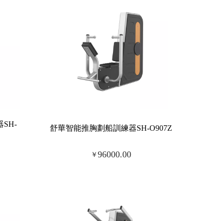
SH-
舒華智能推胸劃船訓練器SH-O907Z
96000.00
￥