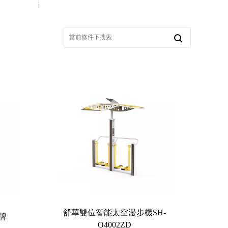
舒華雙位智能太空漫步機SH-
示牌
O4002ZD