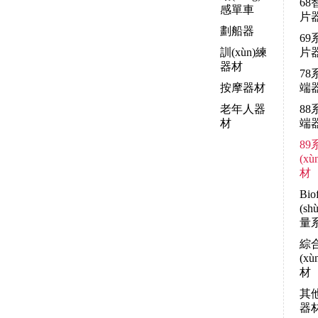
68
感單車
片
劃船器
69
訓(xùn)練
片
器材
78
按摩器材
端
老年人器
88
材
端
89
(x
材
Bio
(s
量
綜
(x
材
其
器