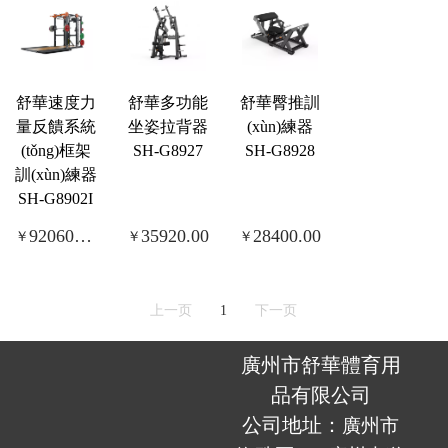
舒華速度力
舒華多功能
舒華臀推訓
量反饋系統
坐姿拉背器
(xùn)練器
(tǒng)框架
SH-G8927
SH-G8928
訓(xùn)練器
SH-G8902I
920600.00
35920.00
28400.00
￥
￥
￥
上一页
1
下一页
廣州市舒華體育用
品有限公司
公司地址：
廣州市