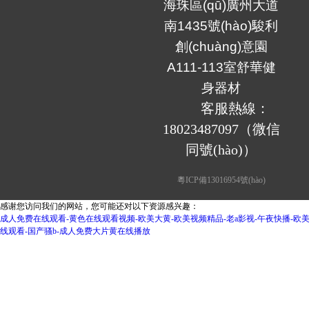
海珠區(qū)廣州大道
南1435號(hào)駿利
創(chuàng)意園
A111-113室舒華
健
身器材
	客服熱線：
18023487097（微信
同號(hào)）
粵ICP備13016954號(hào)
感谢您访问我们的网站，您可能还对以下资源感兴趣：
成人免费在线观看-黄色在线观看视频-欧美大黄-欧美视频精品-老a影视-午夜快播-欧
线观看-国产骚b-成人免费大片黄在线播放