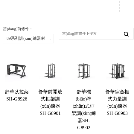
當(dāng)前條件：
89系列訓(xùn)練器材
舒華臥拉架
舒華前開放
舒華標
舒華綜合框
SH-G8926
式框架訓
(biāo)準
式力量訓
(xùn)練器
(zhǔn)式框
(xùn)練器
SH-G8901
架訓(xùn)練
SH-G8903
器SH-
G8902