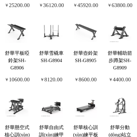
25200.00
36120.00
45920.00
63800.00
￥
￥
￥
￥
舒華平板啞
舒華雪橇車
舒華壺鈴架
舒華輔助箭
鈴架SH-
SH-G8904
SH-G8905
步蹲架SH-
G8906
G8909
10600.00
8120.00
8600.00
4400.00
￥
￥
￥
￥
舒華懸空式
舒華自由式
舒華核心訓
舒華分動
核心訓(xùn)
訓(xùn)練甲
(xùn)練平板
(dòng)站立