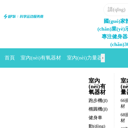
國(guó)
專注健身器
(chǎn)
首頁
室內(nèi)有氧器材
室內(nèi)力量器材
室外
室內
室
(nèi)有
(n
氧器材
量
跑步機(jī)
66
材
橢圓機(jī)
68
健身車
材
動(dòng)