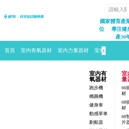
國家體育產
位     
專注健
產30
首頁
室內有氧器材
室內力量器材
室外路徑
場
室內有
室
氧器材
量
跑步機
66
材
橢圓機
68
健身車
材
動感單車
68
劃船器
片