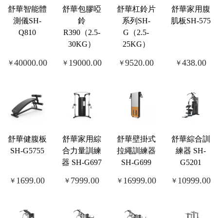
舒華智能體
舒華包膠啞
舒華杠鈴片
舒華家用腹
測儀SH-
鈴
系列SH-
肌板SH-575
Q810
R390（2.5-
G（2.5-
30KG）
25KG）
40000.00
19000.00
9520.00
438.00
￥
￥
￥
￥
舒華健腹板
舒華家用綜
舒華壁掛式
舒華綜合訓
SH-G5755
合力量訓練
拉繩訓練器
練器 SH-
器 SH-G697
SH-G699
G5201
1699.00
7999.00
16999.00
10999.00
￥
￥
￥
￥