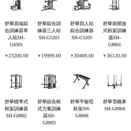
舒華高端綜
舒華綜合訓
舒華四人站
舒華前開放
合訓練器單
練器三人站
綜合訓練器
式框架訓練
人站SH-
SH-G5203
SH-G5205
器SH-
G6501
G8901
23200.00
19999.00
30400.00
36120.00
￥
￥
￥
￥
舒華標準式
舒華綜合框
舒華平板啞
舒華雪橇車
框架訓練器
式力量訓練
鈴架SH-
SH-G8904
SH-G8902
器SH-
G8906
G8903