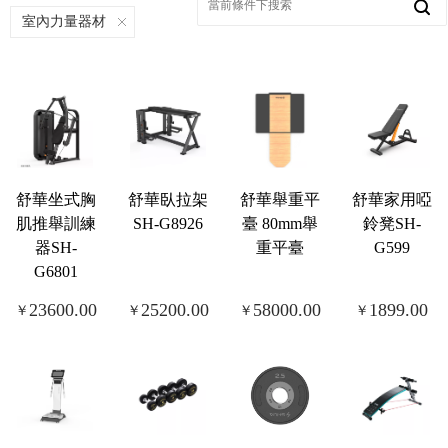
室內力量器材
舒華坐式胸
舒華臥拉架
舒華舉重平
舒華家用啞
肌推舉訓練
SH-G8926
臺 80mm舉
鈴凳SH-
器SH-
重平臺
G599
G6801
23600.00
25200.00
58000.00
1899.00
￥
￥
￥
￥