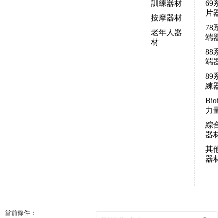
訓練器材
69
片
按摩器材
78
老年人器
端
材
88
端
89
練
Bio
力
綜
器
其
器
當前條件：