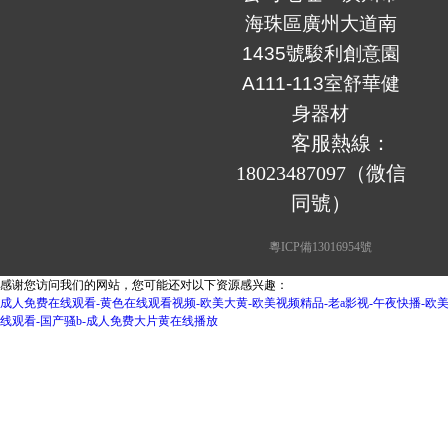
海珠區廣州大道南
1435號駿利創意園
A111-113室舒華
健
身器材
	客服熱線：
18023487097（微信
同號）
粵ICP備13016954號
感谢您访问我们的网站，您可能还对以下资源感兴趣：
成人免费在线观看-黄色在线观看视频-欧美大黄-欧美视频精品-老a影视-午夜快播-欧
线观看-国产骚b-成人免费大片黄在线播放