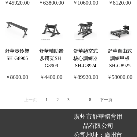
45920.00
63800.00
10600.00
8120.00
￥
￥
￥
￥
舒華壺鈴架
舒華輔助箭
舒華懸空式
舒華自由式
SH-G8905
步蹲架SH-
核心訓練器
訓練甲板
G8909
SH-G8924
SH-G8925
8600.00
4400.00
89920.00
58000.00
￥
￥
￥
￥
...
上一页
1
2
3
8
下一页
廣州市舒華體育用
品有限公司
公司地址：
廣州市