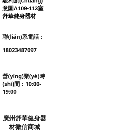
駿利創(chuàng)
意園A109-113室
舒華
健身器材
聯(lián)系電話：
18023487097
營(yíng)業(yè)時
(shí)間：
10:00-
19:00
廣州舒華健身器
材微信商城