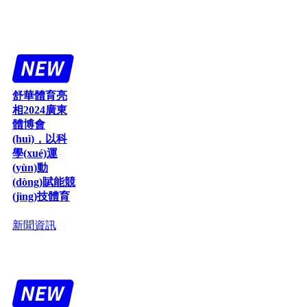
舒華體育亮
相2024廣東
體博會
(huì)，以科
學(xué)運
(yùn)動
(dòng)賦能競
(jìng)技體育
新聞資訊