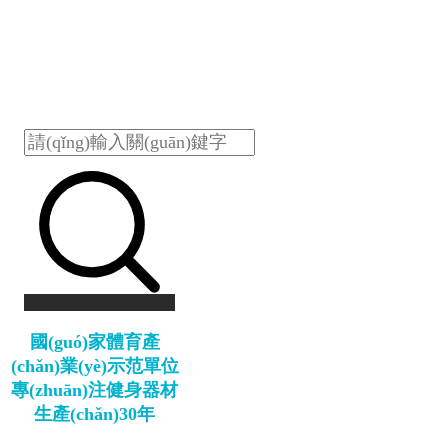
國(guó)家體育產
(chǎn)業(yè)示范單位
專(zhuān)注健身器材
生產(chǎn)30年