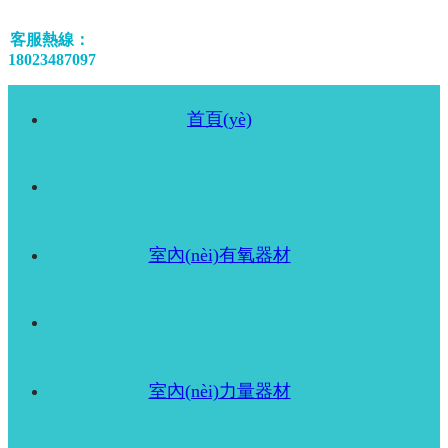
客服熱線：
18023487097
首頁(yè)
室內(nèi)有氧器材
室內(nèi)力量器材