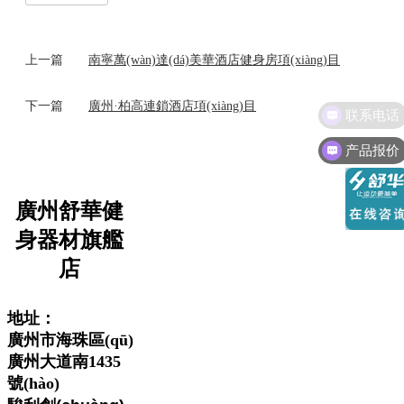
上一篇
南寧萬(wàn)達(dá)美華酒店健身房項(xiàng)目
下一篇
廣州·柏高連鎖酒店項(xiàng)目
联系电话
产品报价
廣州舒華健
身器材旗艦
店
地址：
廣州市海珠區(qū)
廣州大道南1435
號(hào)