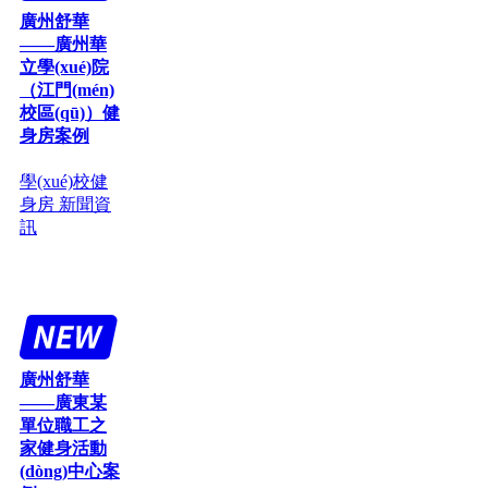
廣州舒華
——廣州華
立學(xué)院
（江門(mén)
校區(qū)）健
身房案例
學(xué)校健
身房
新聞資
訊
廣州舒華
——廣東某
單位職工之
家健身活動
(dòng)中心案