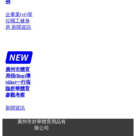
例
企事業(yè)單
位職工健身
房
新聞資訊
廣州市體育
局領(lǐng)導
(dǎo)一行蒞
臨舒華體育
參觀考察
新聞資訊
廣州市舒華體育用品有
限公司