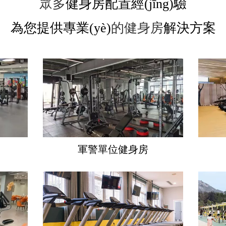
眾多
健身房配置經(jīng)驗
為您提供
專業(yè)
的健身房
解決方案
軍警單位健身房