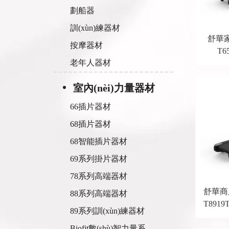
劃船器
訓(xùn)練器材
舒華家
按摩器材
T6
老年人器材
室內(nèi)力量器材
66插片器材
68插片器材
68智能插片器材
69系列掛片器材
78系列高端器材
舒華商用
88系列高端器材
T891
89系列訓(xùn)練器材
Biofit數(shù)智力量系