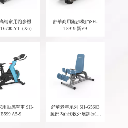
高端家用跑步機
舒華商用跑步機(jī)SH-
H-T6700-Y1（X6）
T8919 新V9
用動感單車 SH-
舒華老年系列 SH-G5603
B599 A5-S
腿部內(nèi)收外展訓(xùn)
練器