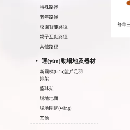
特殊路徑
老年路徑
舒華三
校園智能路徑
親子互動路徑
其他路徑
運(yùn)動場地及器材
新國標(biāo)籃乒足羽
排架
籃球架
場地地面
場地圍網(wǎng)
其他