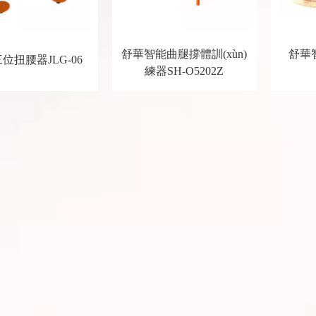
舒華智能曲腿撐體訓(xùn)
舒華
位扭腰器JLG-06
練器SH-O5202Z