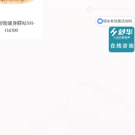
现在有优惠活动吗
智能健身驛站SH-
O4300