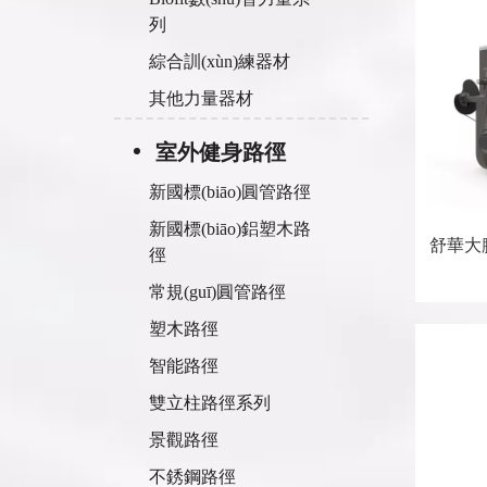
列
綜合訓(xùn)練器材
其他力量器材
室外健身路徑
新國標(biāo)圓管路徑
新國標(biāo)鋁塑木路
舒華大腿
徑
常規(guī)圓管路徑
塑木路徑
智能路徑
雙立柱路徑系列
景觀路徑
不銹鋼路徑