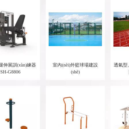
伸展訓(xùn)練器
室內(nèi)外籃球場建設
透氣型、
SH-G8806
(shè)