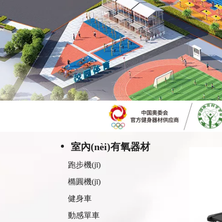
室內(nèi)有氧器材
跑步機(jī)
橢圓機(jī)
健身車
動感單車