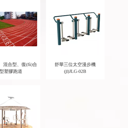
混合型、復(fù)合
舒華三位太空漫步機
型塑膠跑道
(jī)JLG-02B