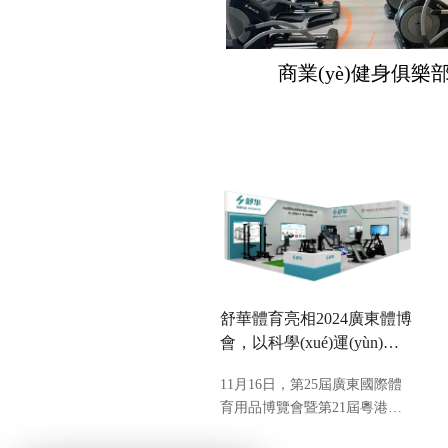
商業(yè)健身俱樂
舒華體育亮相2024廣東體博
會，以科學(xué)運(yùn)動
賦能競技體育
11月16日，第25屆廣東國際體
育用品博覽會暨第21屆粵港澳
國際體育用品博覽會（簡稱