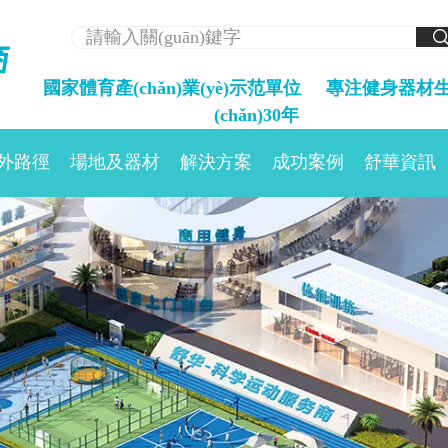
國家體育產(chǎn)業(yè)示范單位     
專注健身器材
(chǎn)30年
外路徑
場地及器材
解決方案
成功案例
舒華資訊