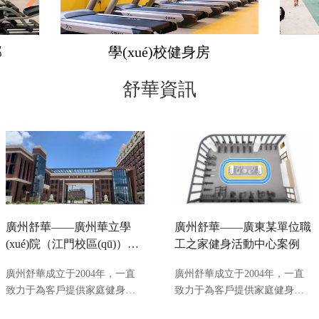
部
學(xué)校健身房
舒華資訊
廣州舒華——廣州華立學
廣州舒華——廣東某單位職
(xué)院（江門校區(qū)）健
工之家健身活動中心案例
身房案例
廣州舒華成立于2004年，一直
廣州舒華成立于2004年，一直
致力于為客戶提供家庭健身、
致力于為客戶提供家庭健身、
商用健身、全民健身、體能訓
商用健身、全民健身、體能訓