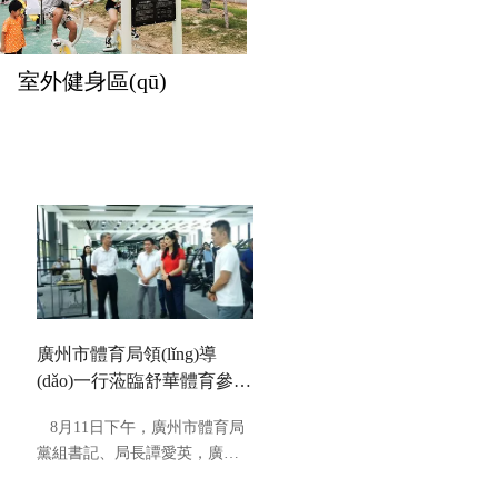
室外健身區(qū)
廣州市體育局領(lǐng)導
(dǎo)一行蒞臨舒華體育參觀
考察
8月11日下午，廣州市體育局
黨組書記、局長譚愛英，廣州
市體育局黨組副書記、副局長