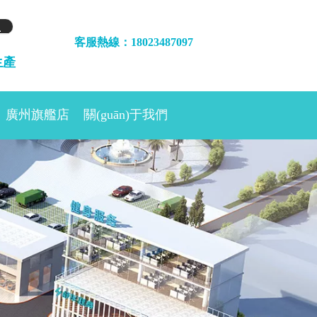
客服熱線：18023487097
生產
廣州旗艦店
關(guān)于我們